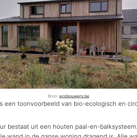
Bron:
ecobouwers.be
s een toonvoorbeeld van bio-ecologisch en cir
ur bestaat uit een houten paal-en-balksysteem.
le wand in de ganse woning dragend is. Alle 