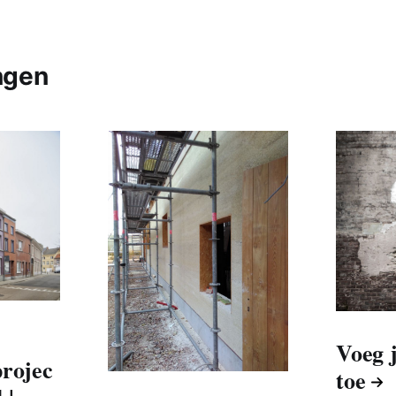
ngen
Voeg 
rojec
toe