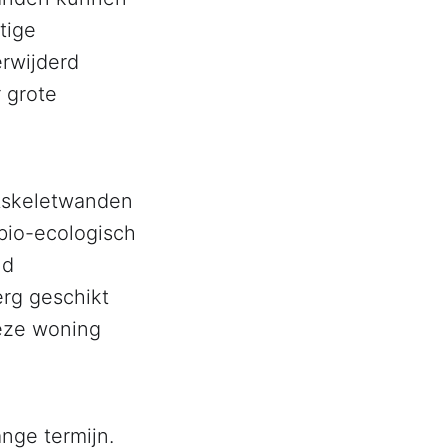
tige
erwijderd
 grote
utskeletwanden
bio-ecologisch
nd
rg geschikt
deze woning
nge termijn.