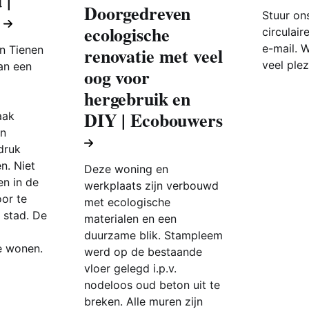
 |
Doorgedreven
Stuur ons
s
ecologische
circulair
e-mail. 
n Tienen
renovatie met veel
veel plez
an een
oog voor
hergebruik en
DIY | Ecobouwers
aak
in
druk
en. Niet
Deze woning en
en in de
werkplaats zijn verbouwd
or te
met ecologische
 stad. De
materialen en een
duurzame blik. Stampleem
e wonen.
werd op de bestaande
vloer gelegd i.p.v.
nodeloos oud beton uit te
breken. Alle muren zijn