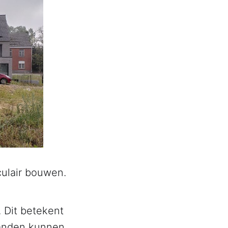
culair bouwen.
 Dit betekent
wanden kunnen