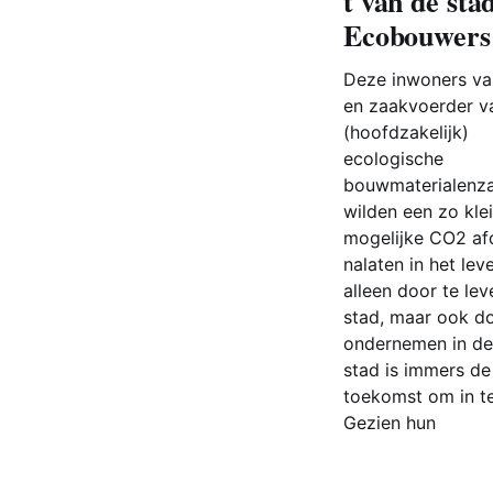
t van de stad
Ecobouwer
Deze inwoners va
en zaakvoerder v
(hoofdzakelijk)
ecologische
bouwmaterialenz
wilden een zo kle
mogelijke CO2 af
nalaten in het lev
alleen door te lev
stad, maar ook do
ondernemen in de
stad is immers de
toekomst om in t
Gezien hun