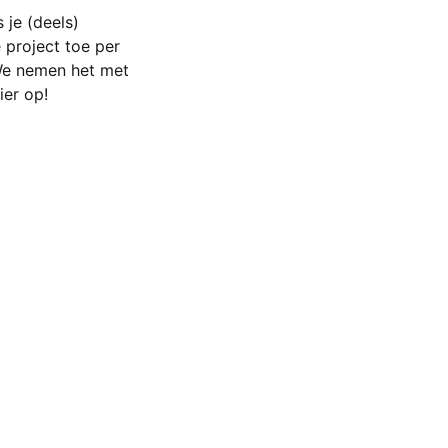
 je (deels)
e project toe per
We nemen het met
ier op!