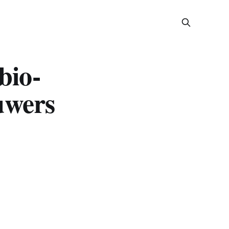
bio-
uwers