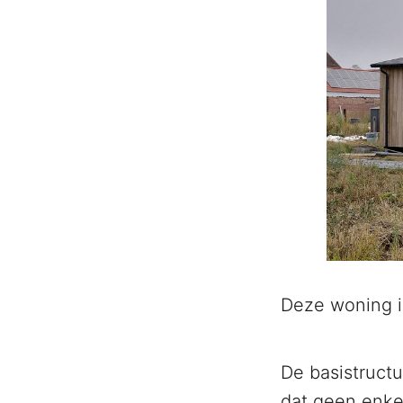
Deze woning i
De basistructu
dat geen enke