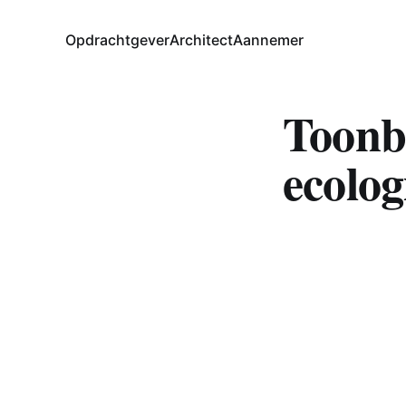
Opdrachtgever
Architect
Aannemer
Toonbe
ecolo