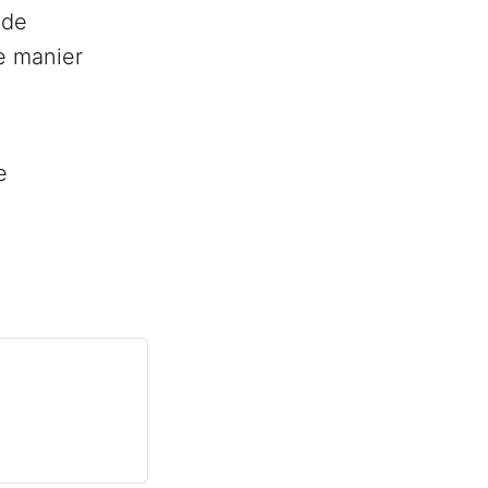
 de
e manier
e